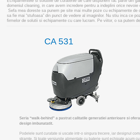
Echipamentele si solutiile de curatenie de care dispunem fac parte din ga
domeniul cleanin
g, in care avem incredere pentru a indeplini orice nevoie d
Sefa mea doreste sa punem pe site mai multe poze cu echipamente de cur
sa fie mai “stufoasa” din punct de vedere al imaginilor. Nu stiu inca ce p
firmelor de solutii si echipamente cu care lucram. Pe viitor, o sa putem de
CA 531
Seria “walk-behind”
a pastrat calitatile generatiei anterioare si ofer
design imbunatatit.
Podelele sunt curatate si uscate intr-o singura trecere, iar designul com
stramte. Si toate versiunile alimentate cu baterie sunt echipate acum cu