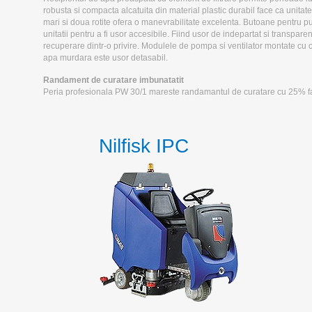
robusta si compacta alcatuita din material plastic durabil face ca unitat
mari si doua rotite ofera o manevrabilitate excelenta. Butoane pentru pu
unitatii pentru a fi usor accesibile. Fiind usor de indepartat si transpa
recuperare dintr-o privire. Modulele de pompa si ventilator montate cu ca
apa murdara este usor detasabil.
Randament de curatare imbunatatit
Peria profesionala PW 30/1 mareste randamantul de curatare cu 25% fa
Nilfisk IPC