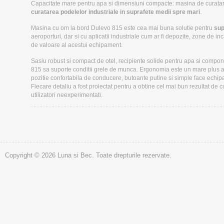
Capacitate mare pentru apa si dimensiuni compacte: masina de curatar
curatarea podelelor industriale in suprafete medii spre mari
.
Masina cu om la bord Dulevo 815 este cea mai buna solutie pentru
sup
aeroporturi, dar si cu aplicatii industriale cum ar fi depozite, zone de i
de valoare al acestui echipament.
Sasiu robust si compact de otel, recipiente solide pentru apa si com
815 sa suporte conditii grele de munca. Ergonomia este un mare plus al
pozitie confortabila de conducere, butoante putine si simple face echipame
Fiecare detaliu a fost proiectat pentru a obtine cel mai bun rezultat de c
utilizatori neexperimentati.
Copyright © 2026 Luna si Bec. Toate drepturile rezervate.