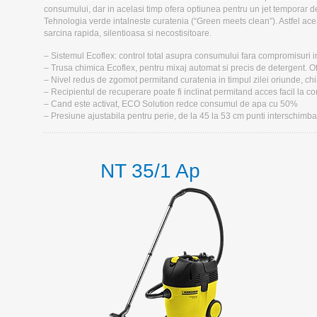
consumului, dar in acelasi timp ofera optiunea pentru un jet temporar d
Tehnologia verde intalneste curatenia (“Green meets clean”). Astfel acea
sarcina rapida, silentioasa si necostisitoare.
– Sistemul Ecoflex: control total asupra consumului fara compromisuri in
– Trusa chimica Ecoflex, pentru mixaj automat si precis de detergent. O
– Nivel redus de zgomot permitand curatenia in timpul zilei oriunde, chi
– Recipientul de recuperare poate fi inclinat permitand acces facil la co
– Cand este activat, ECO Solution redce consumul de apa cu 50%
– Presiune ajustabila pentru perie, de la 45 la 53 cm punti interschimba
NT 35/1 Ap