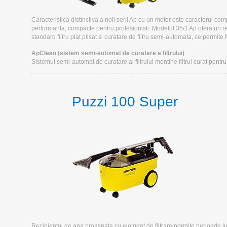
Caracteristica distinctiva a noii serii Ap cu un motor este caracterul co
performanta, compacte pentru profesionisti. Modelul 35/1 Ap ofera un r
standard filtru plat plisat si curatare de filtru semi-automata, ce permite
ApClean (sistem semi-automat de curatare a filtrului)
Sistemul semi-automat de curatare al filtrului mentine filtrul curat pent
Puzzi 100 Super
Recipientul de apa proaspata cu element de filtrare permite perioade 