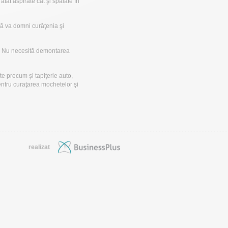
tât aspirate cât şi spălate în
ră va domni curăţenia şi
or. Nu necesită demontarea
e precum şi tapiţerie auto,
pentru curaţarea mochetelor şi
realizat