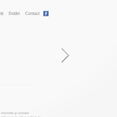
ți
Dotări
Contact
e mochete şi covoare.