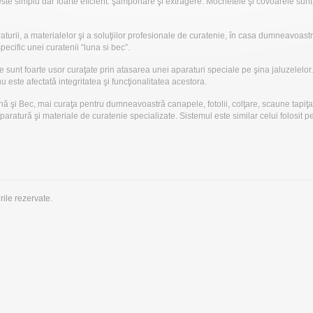
este simplu dar foarte eficient: şamponare şi extragere. Mochetele şi covoarele sunt a
raturii, a materialelor şi a soluţiilor profesionale de curatenie, în casa dumneavoast
ecific unei curatenii “luna si bec”.
le sunt foarte usor curaţate prin atasarea unei aparaturi speciale pe şina jaluzelel
nu este afectată integritatea şi funcţionalitatea acestora.
şi Bec, mai curaţa pentru dumneavoastră canapele, fotolii, colţare, scaune tapiţat
paratură şi materiale de curatenie specializate. Sistemul este similar celui folosit 
ile rezervate.